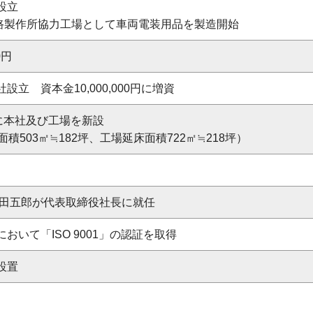
設立
姫路製作所協力工場として車両電装用品を製造開始
0円
設立 資本金10,000,000円に増資
地に本社及び工場を新設
積503㎡≒182坪、工場延床面積722㎡≒218坪）
仲田五郎が代表取締役社長に就任
において
「ISO 9001」の認証を取得
設置