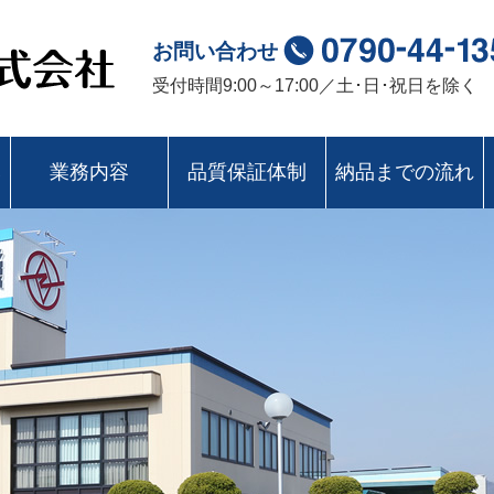
お問い合わせ
受付時間9:00～17:00／土･日･祝日を除く
み
業務内容
品質保証体制
納品までの流れ
熱硬化性樹脂成形
熱可塑性樹脂成形
機械加工