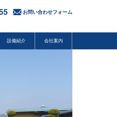
お問い合わせフォーム
設備紹介
会社案内
本社工場
若井工場
ご
経営方針
会社概要
アクセス
あいさつ