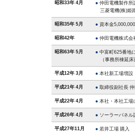
昭和33年 4月
仲田電機製作所
三菱電機(株)
昭和35年 5月
資本金5,000,00
昭和42年
仲田電機株式会社
昭和63年 5月
中富町625番
（事務所棟延床面
平成12年 3月
本社新工場増設
平成21年 4月
取締役副社長 
平成22年 4月
本社・本社工場
平成26年 4月
ソーラーパネル
平成27年11月
若井工場 購入