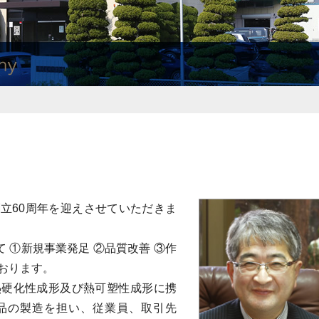
立60周年を迎えさせていただきま
て ①新規事業発足 ②品質改善 ③作
ております。
熱硬化性成形及び熱可塑性成形に携
品の製造を担い、従業員、取引先