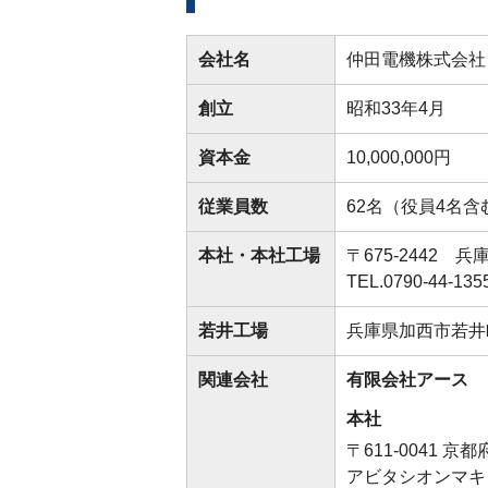
会社名
仲田電機株式会社
創立
昭和33年4月
資本金
10,000,000円
従業員数
62名（役員4名含
本社・
本社工場
〒675-2442
兵庫
TEL.0790-44-
若井工場
兵庫県加西市若井
関連会社
有限会社アース
本社
〒611-0041
京都
アビタシオンマキ