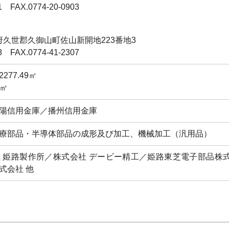
801
FAX.0774-20-0903
府久世郡久御山町佐山新開地
223番地3
308
FAX.0774-41-2307
77.49㎡
8㎡
陽信用金庫／播州信用金庫
療部品・半導体部品の成形及び加工、機械加工（汎用品）
 姫路製作所／株式会社 デービー精工／姫路東芝電子部品株
式会社 他