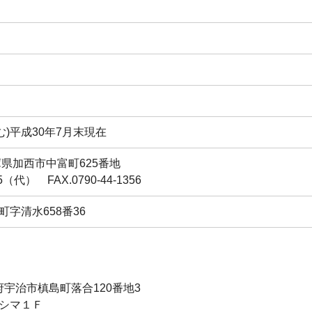
む)
平成30年7月末現在
県加西市中富町625番地
1355（代）
FAX.0790-44-1356
町字清水
658番36
府宇治市槙島町落合
120番地3
シマ１Ｆ